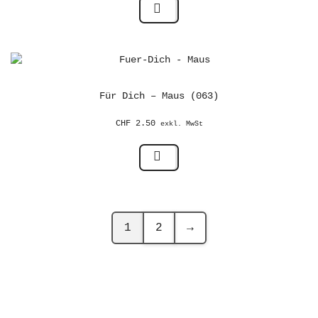
Für Dich – Maus (063)
CHF
2.50
exkl. MwSt
1
2
→