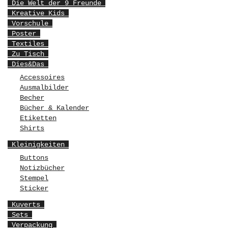
Die Welt der 9 Freunde
Kreative Kids
Vorschule
Poster
Textiles
Zu Tisch
Dies&Das
Accessoires
Ausmalbilder
Becher
Bücher & Kalender
Etiketten
Shirts
Kleinigkeiten
Buttons
Notizbücher
Stempel
Sticker
Kuverts
Sets
Verpackung