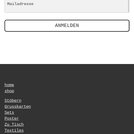
ANMELDEN
home
shop
Stöbern
Grusskarten
Sets
Poster
Zu Tisch
Textiles