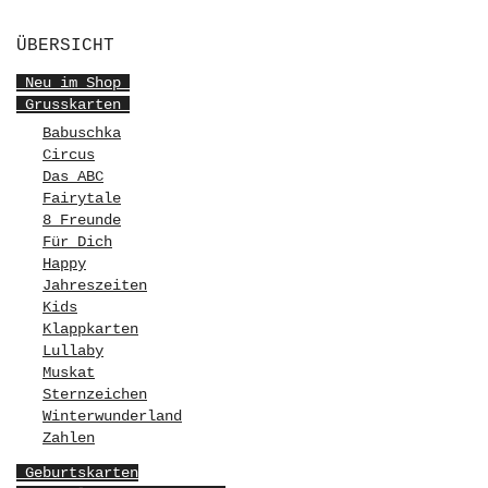
ÜBERSICHT
Neu im Shop
Grusskarten
Babuschka
Circus
Das ABC
Fairytale
8 Freunde
Für Dich
Happy
Jahreszeiten
Kids
Klappkarten
Lullaby
Muskat
Sternzeichen
Winterwunderland
Zahlen
Geburtskarten