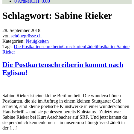
0 Artikel
CHF 0.00
Schlagwort:
Sabine Rieker
28. September 2018
von
schönegrüsse.ch
Kategorien:
Neuigkeiten
Tags:
Die Postkartenschreiberin
Grusskarten
Lädeli
Postkarten
Sabine
Rieker
Die Postkartenschreiberin kommt nach
Eglisau!
Sabine Rieker ist eine kleine Berühmtheit. Die wunderschönen
Postkarten, die sie im Auftrag in einem kleinen Stuttgarter Café
schreibt, sind kleine poetische Kunstwerke in einer wunderschönen
Handschrift – und sie geniessen bereits Kultstatus. Zuletzt war
Sabine Rieker bei Kurt Aeschbacher auf SRF. Und jetzt kannst du
sie persönlich kennenlernen – in unserem schönegrüsse-Lädeli in
der […]