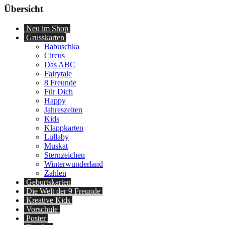
Übersicht
Neu im Shop
Grusskarten
Babuschka
Circus
Das ABC
Fairytale
8 Freunde
Für Dich
Happy
Jahreszeiten
Kids
Klappkarten
Lullaby
Muskat
Sternzeichen
Winterwunderland
Zahlen
Geburtskarten
Die Welt der 9 Freunde
Kreative Kids
Vorschule
Poster