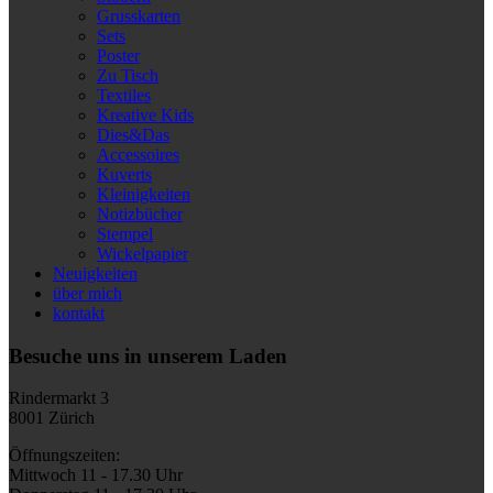
Grusskarten
Sets
Poster
Zu Tisch
Textiles
Kreative Kids
Dies&Das
Accessoires
Kuverts
Kleinigkeiten
Notizbücher
Stempel
Wickelpapier
Neuigkeiten
über mich
kontakt
Besuche uns in unserem Laden
Rindermarkt 3
8001 Zürich
Öffnungszeiten:
Mittwoch 11 - 17.30 Uhr