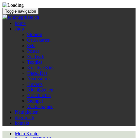
Toggle navigation
home
shop
Stöbern
Grusskarten
Sets
Poster
Zu Tisch
Textiles
Kreative Kids
Dies&Das
Accessoires
Kuverts
Kleinigkeiten
Notizbücher
Stempel
Wickelpapier
Neuigkeiten
über mich
kontakt
Mein Konto