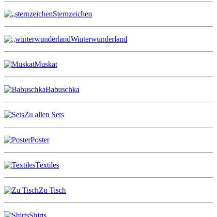
Sternzeichen
Winterwunderland
Muskat
Babuschka
Zu allen Sets
Poster
Textiles
Zu Tisch
Shirts