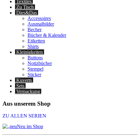
Textiles
Zu Tisch
Dies&Das
Accessoires
Ausmalbilder
Becher
Bücher & Kalender
Etiketten
Shirts
Kleinigkeiten
Buttons
Notizbücher
Stempel
Sticker
Kuverts
Sets
Verpackung
Aus unserem Shop
ZU ALLEN SERIEN
Neu im Shop