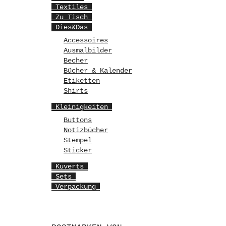
Textiles
Zu Tisch
Dies&Das
Accessoires
Ausmalbilder
Becher
Bücher & Kalender
Etiketten
Shirts
Kleinigkeiten
Buttons
Notizbücher
Stempel
Sticker
Kuverts
Sets
Verpackung