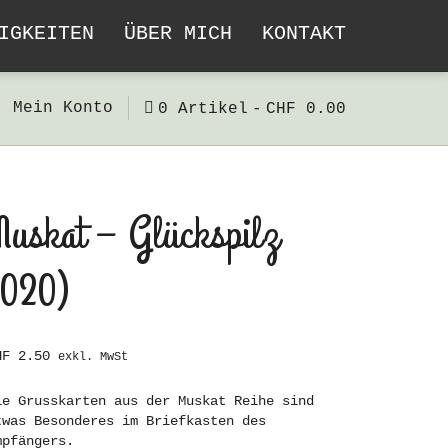
IGKEITEN
ÜBER MICH
KONTAKT
Mein Konto
0 Artikel
CHF 0.00
Muskat – Glückspilz
(020)
HF
2.50
exkl. MwSt
ie Grusskarten aus der Muskat Reihe sind
twas Besonderes im Briefkasten des
mpfängers.