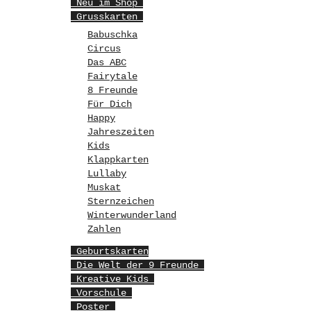
Neu im Shop
Grusskarten
Babuschka
Circus
Das ABC
Fairytale
8 Freunde
Für Dich
Happy
Jahreszeiten
Kids
Klappkarten
Lullaby
Muskat
Sternzeichen
Winterwunderland
Zahlen
Geburtskarten
Die Welt der 9 Freunde
Kreative Kids
Vorschule
Poster