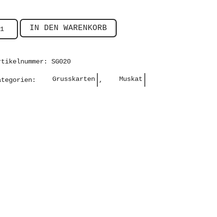
IN DEN WARENKORB
rtikelnummer:
SG020
Grusskarten
Muskat
ategorien:
,