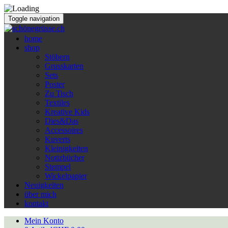
Toggle navigation
home
shop
Stöbern
Grusskarten
Sets
Poster
Zu Tisch
Textiles
Kreative Kids
Dies&Das
Accessoires
Kuverts
Kleinigkeiten
Notizbücher
Stempel
Wickelpapier
Neuigkeiten
über mich
kontakt
Mein Konto