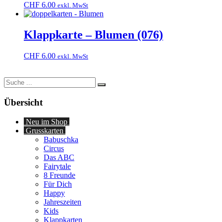
CHF
6.00
exkl. MwSt
Klappkarte – Blumen (076)
CHF
6.00
exkl. MwSt
Suche
nach:
Übersicht
Neu im Shop
Grusskarten
Babuschka
Circus
Das ABC
Fairytale
8 Freunde
Für Dich
Happy
Jahreszeiten
Kids
Klappkarten