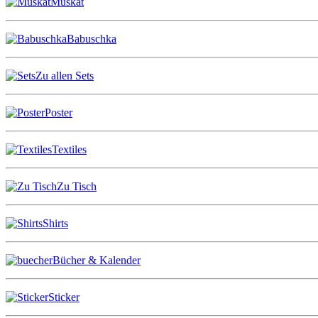
Muskat
Babuschka
Zu allen Sets
Poster
Textiles
Zu Tisch
Shirts
Bücher & Kalender
Sticker