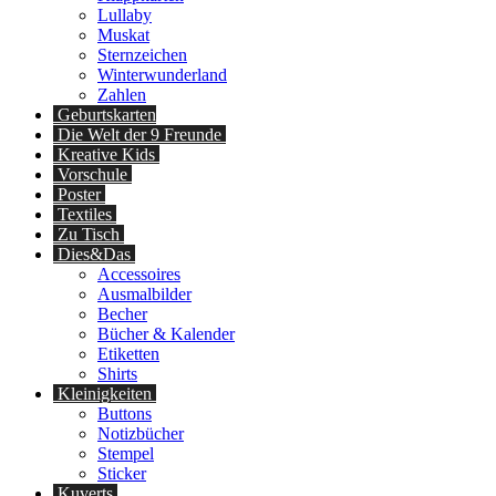
Lullaby
Muskat
Sternzeichen
Winterwunderland
Zahlen
Geburtskarten
Die Welt der 9 Freunde
Kreative Kids
Vorschule
Poster
Textiles
Zu Tisch
Dies&Das
Accessoires
Ausmalbilder
Becher
Bücher & Kalender
Etiketten
Shirts
Kleinigkeiten
Buttons
Notizbücher
Stempel
Sticker
Kuverts