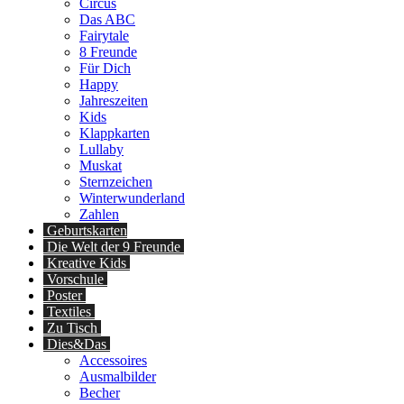
Circus
Das ABC
Fairytale
8 Freunde
Für Dich
Happy
Jahreszeiten
Kids
Klappkarten
Lullaby
Muskat
Sternzeichen
Winterwunderland
Zahlen
Geburtskarten
Die Welt der 9 Freunde
Kreative Kids
Vorschule
Poster
Textiles
Zu Tisch
Dies&Das
Accessoires
Ausmalbilder
Becher