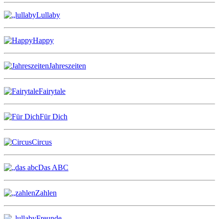
Lullaby
Happy
Jahreszeiten
Fairytale
Für Dich
Circus
Das ABC
Zahlen
Freunde