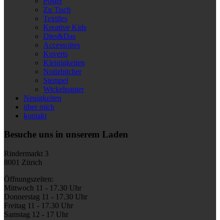
Poster
Zu Tisch
Textiles
Kreative Kids
Dies&Das
Accessoires
Kuverts
Kleinigkeiten
Notizbücher
Stempel
Wickelpapier
Neuigkeiten
über mich
kontakt
Besuche uns in unserem Laden
Rindermarkt 3
8001 Zürich
Öffnungszeiten:
Mittwoch 11 - 17.30 Uhr
Donnerstag 11 - 17.30 Uhr
Freitag 11 - 17.30 Uhr
Samstag 12 - 17 Uhr