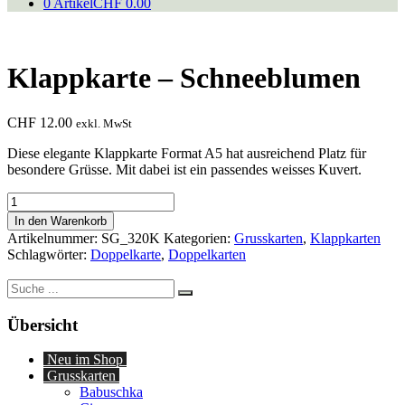
0 Artikel
CHF 0.00
Klappkarte – Schneeblumen
CHF
12.00
exkl. MwSt
Diese elegante Klappkarte Format A5 hat ausreichend Platz für
besondere Grüsse. Mit dabei ist ein passendes weisses Kuvert.
Klappkarte
-
In den Warenkorb
Schneeblumen
Artikelnummer:
SG_320K
Kategorien:
Grusskarten
,
Klappkarten
Menge
Schlagwörter:
Doppelkarte
,
Doppelkarten
Suche
nach:
Übersicht
Neu im Shop
Grusskarten
Babuschka