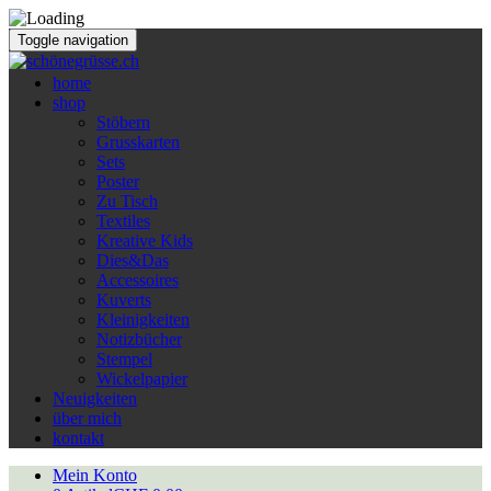
Toggle navigation
home
shop
Stöbern
Grusskarten
Sets
Poster
Zu Tisch
Textiles
Kreative Kids
Dies&Das
Accessoires
Kuverts
Kleinigkeiten
Notizbücher
Stempel
Wickelpapier
Neuigkeiten
über mich
kontakt
Mein Konto