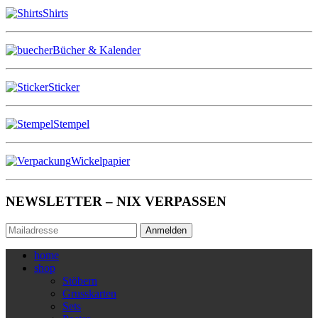
Shirts
Bücher & Kalender
Sticker
Stempel
Wickelpapier
NEWSLETTER – NIX VERPASSEN
Anmelden
home
shop
Stöbern
Grusskarten
Sets