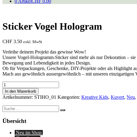
0 Artikel
CHF 0.00
Sticker Vogel Hologram
CHF
3.50
exkl. MwSt
Verleihe deinem Projekt das gewisse Wow!
Unsere Vogel-Hologramm-Sticker sind mehr als nur Dekoration – sie 
Bewegung und Lebendigkeit in jedes Design.
Ob für Verpackungen, Geschenke, DIY-Projekte oder als Highlight auf
Mach aus gewöhnlich aussergewöhnlich – mit unseren einzigartigen
Sticker
Vogel
In den Warenkorb
Hologram
Artikelnummer:
STIHO_01
Kategorien:
Kreative Kids
,
Kuvert
,
Neu
Menge
Suche
nach:
Übersicht
Neu im Shop