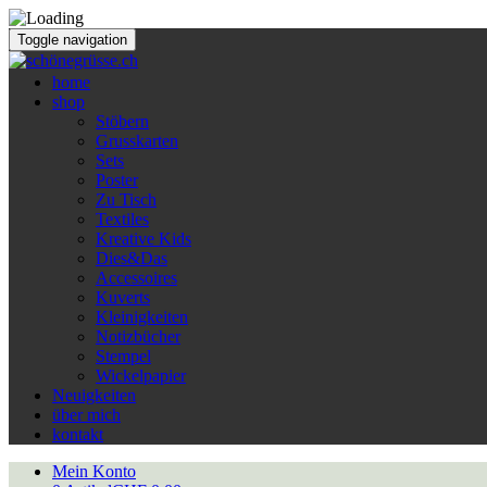
Toggle navigation
home
shop
Stöbern
Grusskarten
Sets
Poster
Zu Tisch
Textiles
Kreative Kids
Dies&Das
Accessoires
Kuverts
Kleinigkeiten
Notizbücher
Stempel
Wickelpapier
Neuigkeiten
über mich
kontakt
Mein Konto