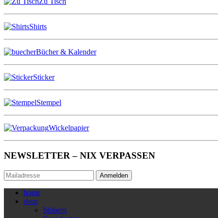
Zu Tisch
Shirts
Bücher & Kalender
Sticker
Stempel
Wickelpapier
NEWSLETTER – NIX VERPASSEN
Anmelden
home
shop
Stöbern