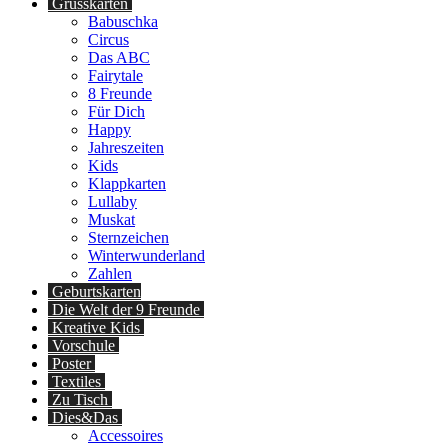
Grusskarten
Babuschka
Circus
Das ABC
Fairytale
8 Freunde
Für Dich
Happy
Jahreszeiten
Kids
Klappkarten
Lullaby
Muskat
Sternzeichen
Winterwunderland
Zahlen
Geburtskarten
Die Welt der 9 Freunde
Kreative Kids
Vorschule
Poster
Textiles
Zu Tisch
Dies&Das
Accessoires