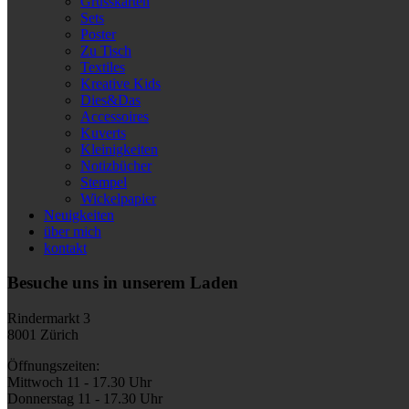
Grusskarten
Sets
Poster
Zu Tisch
Textiles
Kreative Kids
Dies&Das
Accessoires
Kuverts
Kleinigkeiten
Notizbücher
Stempel
Wickelpapier
Neuigkeiten
über mich
kontakt
Besuche uns in unserem Laden
Rindermarkt 3
8001 Zürich
Öffnungszeiten:
Mittwoch 11 - 17.30 Uhr
Donnerstag 11 - 17.30 Uhr