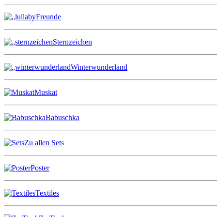
Freunde
Sternzeichen
Winterwunderland
Muskat
Babuschka
Zu allen Sets
Poster
Textiles