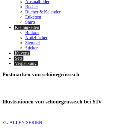
Ausmalbilder
Becher
Bücher & Kalender
Etiketten
Shirts
Kleinigkeiten
Buttons
Notizbücher
Stempel
Sticker
Kuverts
Sets
Verpackung
Postmarken von schönegrüsse.ch
Illustrationen von schönegrüsse.ch bei YIV
ZU ALLEN SERIEN