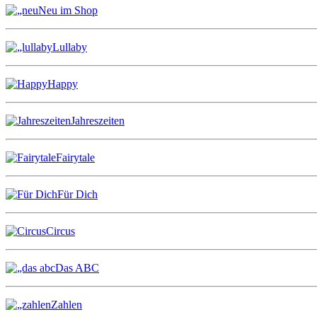
Neu im Shop
Lullaby
Happy
Jahreszeiten
Fairytale
Für Dich
Circus
Das ABC
Zahlen