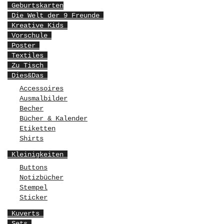
Geburtskarten
Die Welt der 9 Freunde
Kreative Kids
Vorschule
Poster
Textiles
Zu Tisch
Dies&Das
Accessoires
Ausmalbilder
Becher
Bücher & Kalender
Etiketten
Shirts
Kleinigkeiten
Buttons
Notizbücher
Stempel
Sticker
Kuverts
Sets