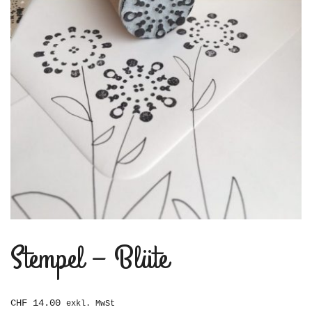
Stempel – Blüte
CHF
14.00
exkl. MwSt