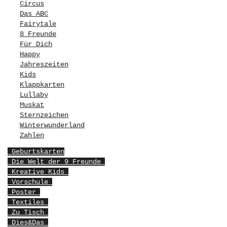
Circus
Das ABC
Fairytale
8 Freunde
Für Dich
Happy
Jahreszeiten
Kids
Klappkarten
Lullaby
Muskat
Sternzeichen
Winterwunderland
Zahlen
Geburtskarten
Die Welt der 9 Freunde
Kreative Kids
Vorschule
Poster
Textiles
Zu Tisch
Dies&Das