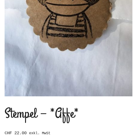
Stempel – *Affe*
CHF
22.00
exkl. MwSt