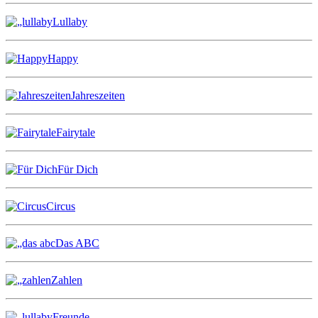
Lullaby
Happy
Jahreszeiten
Fairytale
Für Dich
Circus
Das ABC
Zahlen
Freunde