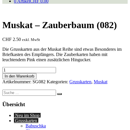
0 Artikel
CHF 0.00
Muskat – Zauberbaum (082)
CHF
2.50
exkl. MwSt
Die Grusskarten aus der Muskat Reihe sind etwas Besonderes im
Briefkasten des Empfängers. Die Zauberkarten haben mit
leuchtendem Pink einen zusätzlichen Hingucker.
Muskat
-
In den Warenkorb
Zauberbaum
Artikelnummer:
SG082
Kategorien:
Grusskarten
,
Muskat
(082)
Menge
Suche
nach:
Übersicht
Neu im Shop
Grusskarten
Babuschka