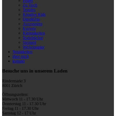
Poster
Zu Tisch
Textiles
Kreative Kids
Dies&Das
Accessoires
Kuverts
Kleinigkeiten
Notizbücher
Stempel
Wickelpapier
Neuigkeiten
über mich
kontakt
Besuche uns in unserem Laden
Rindermarkt 3
8001 Zürich
Öffnungszeiten:
Mittwoch 11 - 17.30 Uhr
Donnerstag 11 - 17.30 Uhr
Freitag 11 - 17.30 Uhr
Samstag 12 - 17 Uhr