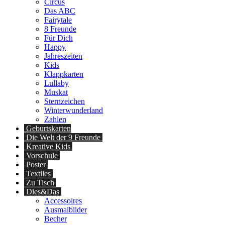
Circus
Das ABC
Fairytale
8 Freunde
Für Dich
Happy
Jahreszeiten
Kids
Klappkarten
Lullaby
Muskat
Sternzeichen
Winterwunderland
Zahlen
Geburtskarten
Die Welt der 9 Freunde
Kreative Kids
Vorschule
Poster
Textiles
Zu Tisch
Dies&Das
Accessoires
Ausmalbilder
Becher