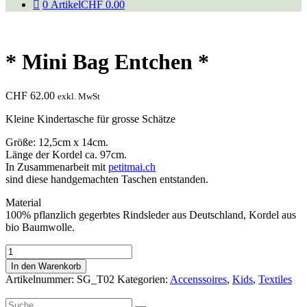
0 Artikel
CHF 0.00
* Mini Bag Entchen *
CHF
62.00
exkl. MwSt
Kleine Kindertasche für grosse Schätze
Größe: 12,5cm x 14cm.
Länge der Kordel ca. 97cm.
In Zusammenarbeit mit
petitmai.ch
sind diese handgemachten Taschen entstanden.
Material
100% pflanzlich gegerbtes Rindsleder aus Deutschland, Kordel aus
bio Baumwolle.
*
Mini
In den Warenkorb
Bag
Artikelnummer:
SG_T02
Kategorien:
Accenssoires
,
Kids
,
Textiles
Entchen
*
Suche