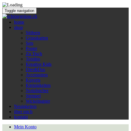
Toggle navigation
home
shop
Stöbern
Grusskarten
Sets
Poster
Zu Tisch
Textiles
Kreative Kids
Dies&Das
Accessoires
Kuverts
Kleinigkeiten
Notizbücher
Stempel
Wickelpapier
Neuigkeiten
über mich
kontakt
Mein Konto