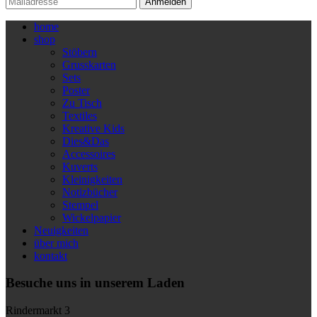
Anmelden
home
shop
Stöbern
Grusskarten
Sets
Poster
Zu Tisch
Textiles
Kreative Kids
Dies&Das
Accessoires
Kuverts
Kleinigkeiten
Notizbücher
Stempel
Wickelpapier
Neuigkeiten
über mich
kontakt
Besuche uns in unserem Laden
Rindermarkt 3