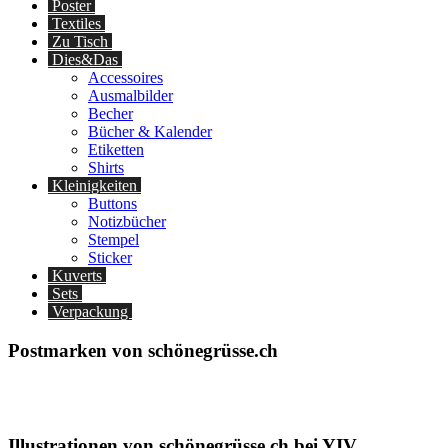
Poster
Textiles
Zu Tisch
Dies&Das
Accessoires
Ausmalbilder
Becher
Bücher & Kalender
Etiketten
Shirts
Kleinigkeiten
Buttons
Notizbücher
Stempel
Sticker
Kuverts
Sets
Verpackung
Postmarken von schönegrüsse.ch
Illustrationen von schönegrüsse.ch bei YIV