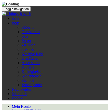
Toggle navigation
home
shop
Stöbern
Grusskarten
Sets
Poster
Zu Tisch
Textiles
Kreative Kids
Dies&Das
Accessoires
Kuverts
Kleinigkeiten
Notizbücher
Stempel
Wickelpapier
Neuigkeiten
über mich
kontakt
Mein Konto