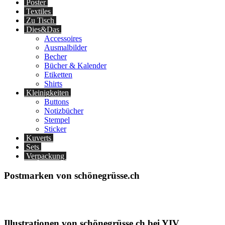
Poster
Textiles
Zu Tisch
Dies&Das
Accessoires
Ausmalbilder
Becher
Bücher & Kalender
Etiketten
Shirts
Kleinigkeiten
Buttons
Notizbücher
Stempel
Sticker
Kuverts
Sets
Verpackung
Postmarken von schönegrüsse.ch
Illustrationen von schönegrüsse.ch bei YIV