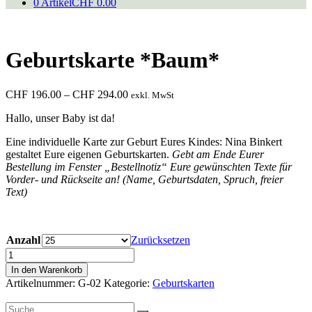
0 Artikel
CHF 0.00
Geburtskarte *Baum*
Preisspanne:
CHF
196.00
–
CHF
294.00
exkl. MwSt
CHF 196.00
Hallo, unser Baby ist da!
bis
CHF 294.00
Eine individuelle Karte zur Geburt Eures Kindes: Nina Binkert
gestaltet Eure eigenen Geburtskarten.
Gebt am Ende Eurer
Bestellung im Fenster „Bestellnotiz“ Eure gewünschten Texte für
Vorder- und Rückseite an! (Name, Geburtsdaten, Spruch, freier
Text)
Anzahl
Zurücksetzen
Geburtskarte
*Baum*
In den Warenkorb
Menge
Artikelnummer:
G-02
Kategorie:
Geburtskarten
Suche