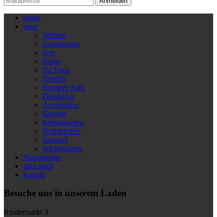
Anmelden
home
shop
Stöbern
Grusskarten
Sets
Poster
Zu Tisch
Textiles
Kreative Kids
Dies&Das
Accessoires
Kuverts
Kleinigkeiten
Notizbücher
Stempel
Wickelpapier
Neuigkeiten
über mich
kontakt
Besuche uns in unserem Laden
Rindermarkt 3