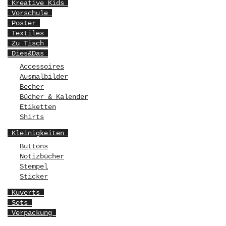
Kreative Kids
Vorschule
Poster
Textiles
Zu Tisch
Dies&Das
Accessoires
Ausmalbilder
Becher
Bücher & Kalender
Etiketten
Shirts
Kleinigkeiten
Buttons
Notizbücher
Stempel
Sticker
Kuverts
Sets
Verpackung