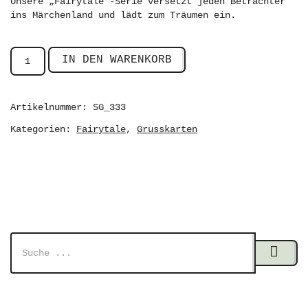
Unsere „Fairytale“-Serie versetzt jeden Betrachter
ins Märchenland und lädt zum Träumen ein.
IN DEN WARENKORB
Artikelnummer:
SG_333
Kategorien:
,
Fairytale
Grusskarten