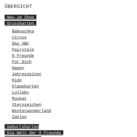
ÜBERSICHT
Neu im Shop
Grusskarten
Babuschka
Circus
Das ABC
Fairytale
8 Freunde
Für Dich
Happy
Jahreszeiten
Kids
Klappkarten
Lullaby
Muskat
Sternzeichen
Winterwunderland
Zahlen
Geburtskarten
Die Welt der 9 Freunde