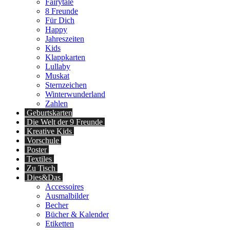
Fairytale
8 Freunde
Für Dich
Happy
Jahreszeiten
Kids
Klappkarten
Lullaby
Muskat
Sternzeichen
Winterwunderland
Zahlen
Geburtskarten
Die Welt der 9 Freunde
Kreative Kids
Vorschule
Poster
Textiles
Zu Tisch
Dies&Das
Accessoires
Ausmalbilder
Becher
Bücher & Kalender
Etiketten