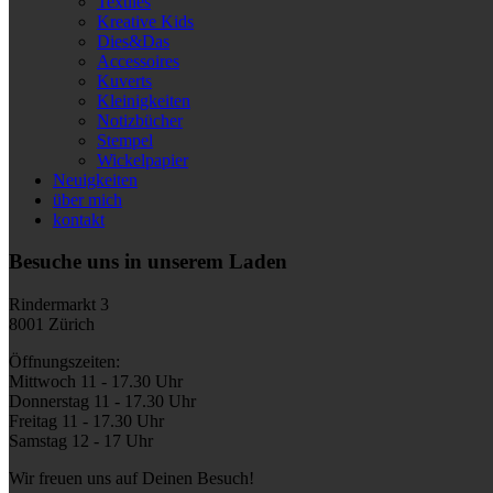
Textiles
Kreative Kids
Dies&Das
Accessoires
Kuverts
Kleinigkeiten
Notizbücher
Stempel
Wickelpapier
Neuigkeiten
über mich
kontakt
Besuche uns in unserem Laden
Rindermarkt 3
8001 Zürich
Öffnungszeiten:
Mittwoch 11 - 17.30 Uhr
Donnerstag 11 - 17.30 Uhr
Freitag 11 - 17.30 Uhr
Samstag 12 - 17 Uhr
Wir freuen uns auf Deinen Besuch!