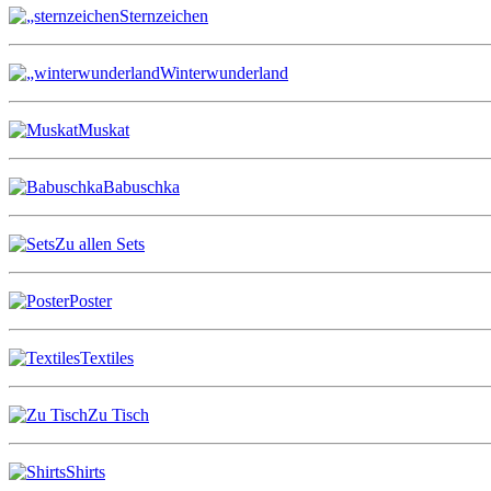
Sternzeichen
Winterwunderland
Muskat
Babuschka
Zu allen Sets
Poster
Textiles
Zu Tisch
Shirts