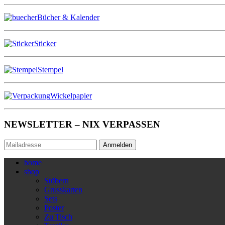
Bücher & Kalender
Sticker
Stempel
Wickelpapier
NEWSLETTER – NIX VERPASSEN
Anmelden
home
shop
Stöbern
Grusskarten
Sets
Poster
Zu Tisch