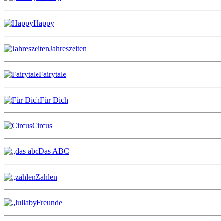
Happy
Jahreszeiten
Fairytale
Für Dich
Circus
Das ABC
Zahlen
Freunde