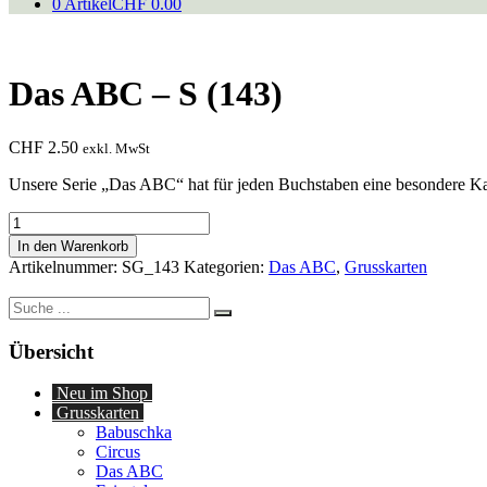
0 Artikel
CHF 0.00
Das ABC – S (143)
CHF
2.50
exkl. MwSt
Unsere Serie „Das ABC“ hat für jeden Buchstaben eine besondere Kar
Das
ABC
In den Warenkorb
-
Artikelnummer:
SG_143
Kategorien:
Das ABC
,
Grusskarten
S
(143)
Suche
Menge
nach:
Übersicht
Neu im Shop
Grusskarten
Babuschka
Circus
Das ABC