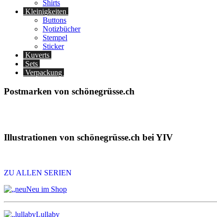
Shirts
Kleinigkeiten
Buttons
Notizbücher
Stempel
Sticker
Kuverts
Sets
Verpackung
Postmarken von schönegrüsse.ch
Illustrationen von schönegrüsse.ch bei YIV
ZU ALLEN SERIEN
Neu im Shop
Lullaby