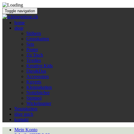
Toggle navigation
home
shop
Stöbern
Grusskarten
Sets
Poster
Zu Tisch
Textiles
Kreative Kids
Dies&Das
Accessoires
Kuverts
Kleinigkeiten
Notizbücher
Stempel
Wickelpapier
Neuigkeiten
über mich
kontakt
Mein Konto