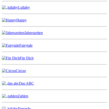
Lullaby
Happy
Jahreszeiten
Fairytale
Für Dich
Circus
Das ABC
Zahlen
Freunde