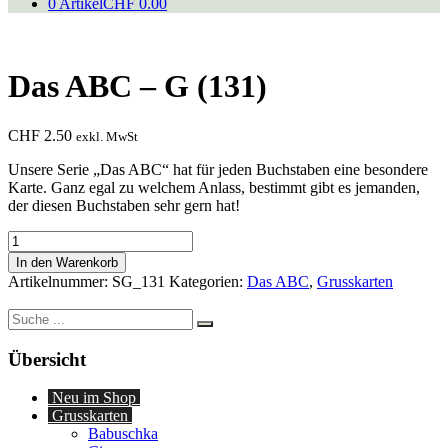
0 Artikel
CHF 0.00
Das ABC – G (131)
CHF
2.50
exkl. MwSt
Unsere Serie „Das ABC“ hat für jeden Buchstaben eine besondere
Karte. Ganz egal zu welchem Anlass, bestimmt gibt es jemanden,
der diesen Buchstaben sehr gern hat!
Das
ABC
In den Warenkorb
-
Artikelnummer:
SG_131
Kategorien:
Das ABC
,
Grusskarten
G
(131)
Suche
Menge
nach:
Übersicht
Neu im Shop
Grusskarten
Babuschka