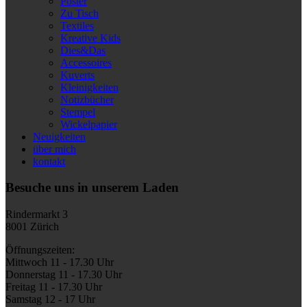
Poster
Zu Tisch
Textiles
Kreative Kids
Dies&Das
Accessoires
Kuverts
Kleinigkeiten
Notizbücher
Stempel
Wickelpapier
Neuigkeiten
über mich
kontakt
Besuche uns in unserem Laden
Rindermarkt 3
8001 Zürich
Öffnungszeiten:
Mittwoch 11 - 17.30 Uhr
Donnerstag 11 - 17.30 Uhr
Freitag 11 - 17.30 Uhr
Samstag 12 - 17 Uhr