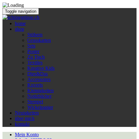
Toggle navigation
home
shop
Stöbern
Grusskarten
Sets
Poster
Zu Tisch
Textiles
Kreative Kids
Dies&Das
Accessoires
Kuverts
Kleinigkeiten
Notizbücher
Stempel
Wickelpapier
Neuigkeiten
über mich
kontakt
Mein Konto