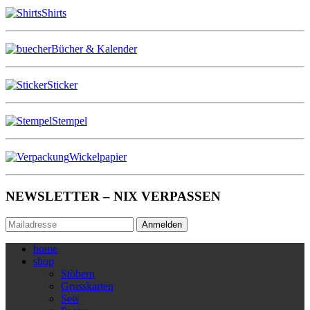
Shirts
Bücher & Kalender
Sticker
Stempel
Wickelpapier
NEWSLETTER – NIX VERPASSEN
Anmelden
home
shop
Stöbern
Grusskarten
Sets