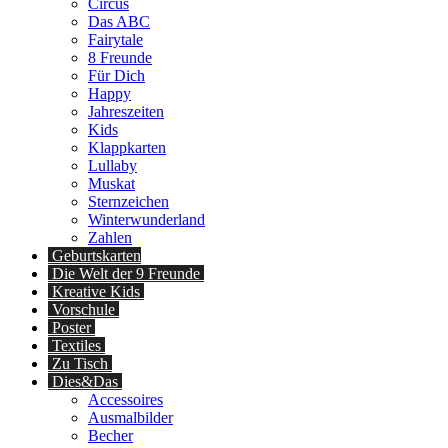
Circus
Das ABC
Fairytale
8 Freunde
Für Dich
Happy
Jahreszeiten
Kids
Klappkarten
Lullaby
Muskat
Sternzeichen
Winterwunderland
Zahlen
Geburtskarten
Die Welt der 9 Freunde
Kreative Kids
Vorschule
Poster
Textiles
Zu Tisch
Dies&Das
Accessoires
Ausmalbilder
Becher