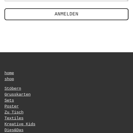
ANMELDEN
home
shop
Stöbern
Grusskarten
Sets
Poster
Zu Tisch
Textiles
Kreative Kids
Dies&Das