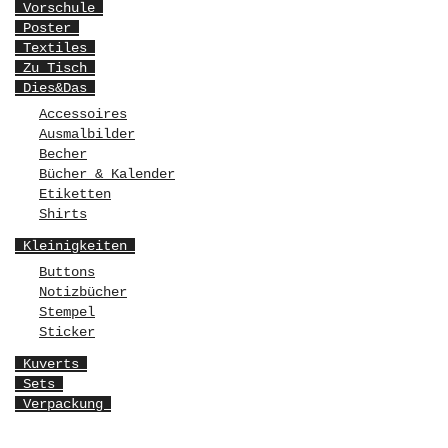
Vorschule
Poster
Textiles
Zu Tisch
Dies&Das
Accessoires
Ausmalbilder
Becher
Bücher & Kalender
Etiketten
Shirts
Kleinigkeiten
Buttons
Notizbücher
Stempel
Sticker
Kuverts
Sets
Verpackung