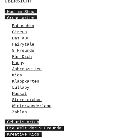
ÜBERSICHT
Neu im Shop
Grusskarten
Babuschka
Circus
Das ABC
Fairytale
8 Freunde
Für Dich
Happy
Jahreszeiten
Kids
Klappkarten
Lullaby
Muskat
Sternzeichen
Winterwunderland
Zahlen
Geburtskarten
Die Welt der 9 Freunde
Kreative Kids