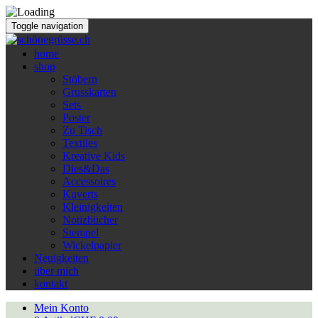
Toggle navigation
home
shop
Stöbern
Grusskarten
Sets
Poster
Zu Tisch
Textiles
Kreative Kids
Dies&Das
Accessoires
Kuverts
Kleinigkeiten
Notizbücher
Stempel
Wickelpapier
Neuigkeiten
über mich
kontakt
Mein Konto