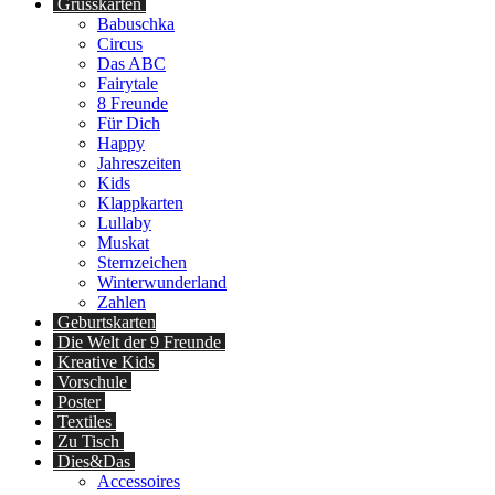
Grusskarten
Babuschka
Circus
Das ABC
Fairytale
8 Freunde
Für Dich
Happy
Jahreszeiten
Kids
Klappkarten
Lullaby
Muskat
Sternzeichen
Winterwunderland
Zahlen
Geburtskarten
Die Welt der 9 Freunde
Kreative Kids
Vorschule
Poster
Textiles
Zu Tisch
Dies&Das
Accessoires