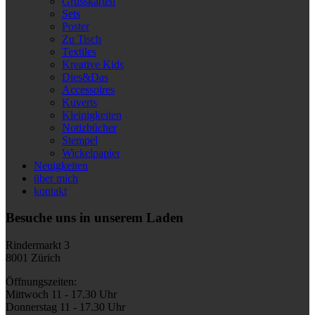
Grusskarten
Sets
Poster
Zu Tisch
Textiles
Kreative Kids
Dies&Das
Accessoires
Kuverts
Kleinigkeiten
Notizbücher
Stempel
Wickelpapier
Neuigkeiten
über mich
kontakt
Besuche uns in unserem Laden
Rindermarkt 3
8001 Zürich
Öffnungszeiten:
Mittwoch 11 - 17.30 Uhr
Donnerstag 11 - 17.30 Uhr