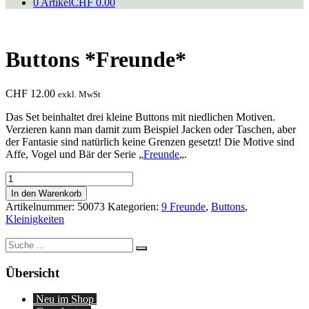
0 Artikel
CHF 0.00
Buttons *Freunde*
CHF
12.00
exkl. MwSt
Das Set beinhaltet drei kleine Buttons mit niedlichen Motiven.
Verzieren kann man damit zum Beispiel Jacken oder Taschen, aber
der Fantasie sind natürlich keine Grenzen gesetzt! Die Motive sind
Affe, Vogel und Bär der Serie „
Freunde
„.
Buttons
*Freunde*
In den Warenkorb
Menge
Artikelnummer:
50073
Kategorien:
9 Freunde
,
Buttons
,
Kleinigkeiten
Suche
nach:
Übersicht
Neu im Shop