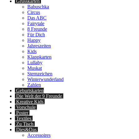
Grusskarten
Babuschka
Circus
Das ABC
Fairytale
8 Freunde
Für Dich
Happy
Jahreszeiten
Kids
Klappkarten
Lullaby
Muskat
Sternzeichen
Winterwunderland
Zahlen
Geburtskarten
Die Welt der 9 Freunde
Kreative Kids
Vorschule
Poster
Textiles
Zu Tisch
Dies&Das
Accessoires