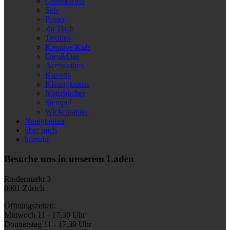
Grusskarten
Sets
Poster
Zu Tisch
Textiles
Kreative Kids
Dies&Das
Accessoires
Kuverts
Kleinigkeiten
Notizbücher
Stempel
Wickelpapier
Neuigkeiten
über mich
kontakt
Besuche uns in unserem Laden
Rindermarkt 3
8001 Zürich
Öffnungszeiten:
Mittwoch 11 - 17.30 Uhr
Donnerstag 11 - 17.30 Uhr