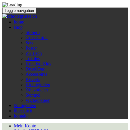
Toggle navigation
home
shop
Stöbern
Grusskarten
Sets
Poster
Zu Tisch
Textiles
Kreative Kids
Dies&Das
Accessoires
Kuverts
Kleinigkeiten
Notizbücher
Stempel
Wickelpapier
Neuigkeiten
über mich
kontakt
Mein Konto