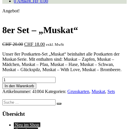
0 Artikel
CHF 0.00
Angebot!
8er Set – „Muskat“
Ursprünglicher
Aktueller
CHF
20.00
CHF
18.00
exkl. MwSt
Preis
Preis
Unser 8er Postkarten-Set „Muskat“ beinhaltet alle Postkarten der
war:
ist:
Muskat-Serie. Mit enthalten sind: Muskat – Zapfen, Muskat –
CHF 20.00
CHF 18.00.
Mädchen, Muskat – Pfau, Muskat – Hase, Muskat – Schwan,
Muskat – Glückspilz, Muskat – With Love, Muskat – Brombeere.
8er
Set
In den Warenkorb
-
Artikelnummer:
41004
Kategorien:
Grusskarten
,
Muskat
,
Sets
"Muskat"
Menge
Suche
nach:
Übersicht
Neu im Shop