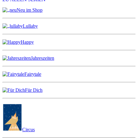
Neu im Shop
Lullaby
Happy
Jahreszeiten
Fairytale
Für Dich
Circus