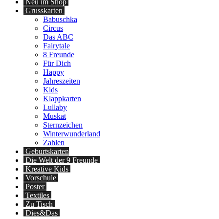
Neu im Shop
Grusskarten
Babuschka
Circus
Das ABC
Fairytale
8 Freunde
Für Dich
Happy
Jahreszeiten
Kids
Klappkarten
Lullaby
Muskat
Sternzeichen
Winterwunderland
Zahlen
Geburtskarten
Die Welt der 9 Freunde
Kreative Kids
Vorschule
Poster
Textiles
Zu Tisch
Dies&Das