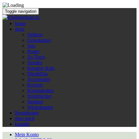
Toggle navigation
home
shop
Stöbern
Grusskarten
Sets
Poster
Zu Tisch
Textiles
Kreative Kids
Dies&Das
Accessoires
Kuverts
Kleinigkeiten
Notizbücher
Stempel
Wickelpapier
Neuigkeiten
über mich
kontakt
Mein Konto