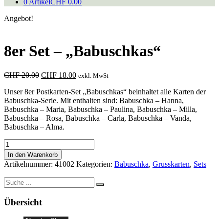
0 Artikel
CHF 0.00
Angebot!
8er Set – „Babuschkas“
Ursprünglicher
Aktueller
CHF
20.00
CHF
18.00
exkl. MwSt
Preis
Preis
Unser 8er Postkarten-Set „Babuschkas“ beinhaltet alle Karten der
war:
ist:
Babuschka-Serie. Mit enthalten sind: Babuschka – Hanna,
CHF 20.00
CHF 18.00.
Babuschka – Maria, Babuschka – Paulina, Babuschka – Milla,
Babuschka – Rosa, Babuschka – Carla, Babuschka – Vanda,
Babuschka – Alma.
8er
Set
In den Warenkorb
-
Artikelnummer:
41002
Kategorien:
Babuschka
,
Grusskarten
,
Sets
"Babuschkas"
Menge
Suche
nach:
Übersicht