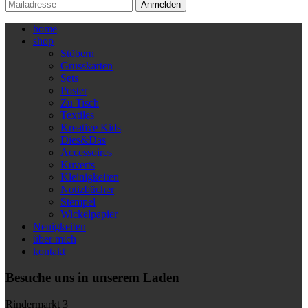
Anmelden
home
shop
Stöbern
Grusskarten
Sets
Poster
Zu Tisch
Textiles
Kreative Kids
Dies&Das
Accessoires
Kuverts
Kleinigkeiten
Notizbücher
Stempel
Wickelpapier
Neuigkeiten
über mich
kontakt
Besuche uns in unserem Laden
Rindermarkt 3