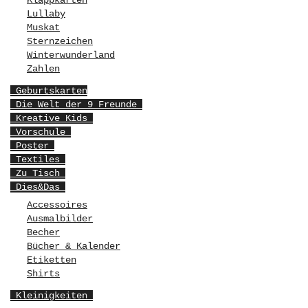
Klappkarten
Lullaby
Muskat
Sternzeichen
Winterwunderland
Zahlen
Geburtskarten
Die Welt der 9 Freunde
Kreative Kids
Vorschule
Poster
Textiles
Zu Tisch
Dies&Das
Accessoires
Ausmalbilder
Becher
Bücher & Kalender
Etiketten
Shirts
Kleinigkeiten