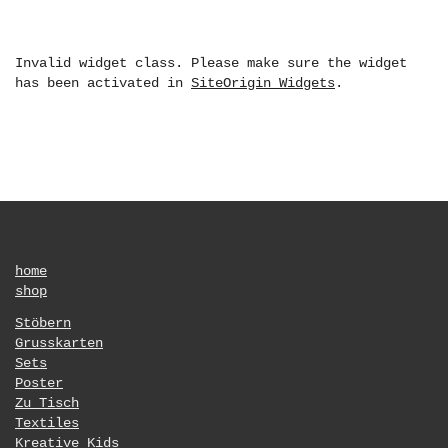
Invalid widget class. Please make sure the widget
has been activated in
SiteOrigin Widgets
.
home
shop
Stöbern
Grusskarten
Sets
Poster
Zu Tisch
Textiles
Kreative Kids