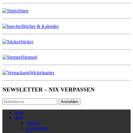
Shirts
Bücher & Kalender
Sticker
Stempel
Wickelpapier
NEWSLETTER – NIX VERPASSEN
Anmelden
home
shop
Stöbern
Grusskarten