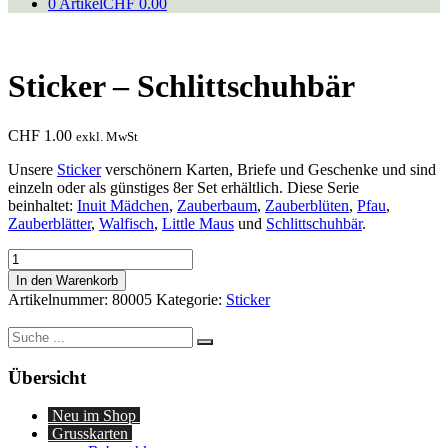
0 Artikel
CHF 0.00
Sticker – Schlittschuhbär
CHF
1.00
exkl. MwSt
Unsere
Sticker
verschönern Karten, Briefe und Geschenke und sind
einzeln oder als günstiges 8er Set erhältlich. Diese Serie
beinhaltet:
Inuit Mädchen
,
Zauberbaum
,
Zauberblüten
,
Pfau
,
Zauberblätter
,
Walfisch
,
Little Maus
und
Schlittschuhbär
.
Sticker
-
In den Warenkorb
Schlittschuhbär
Artikelnummer:
80005
Kategorie:
Sticker
Menge
Suche
nach:
Übersicht
Neu im Shop
Grusskarten