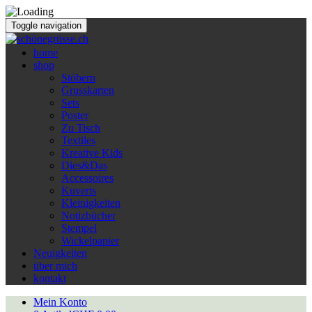
Toggle navigation
home
shop
Stöbern
Grusskarten
Sets
Poster
Zu Tisch
Textiles
Kreative Kids
Dies&Das
Accessoires
Kuverts
Kleinigkeiten
Notizbücher
Stempel
Wickelpapier
Neuigkeiten
über mich
kontakt
Mein Konto