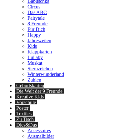
Babuschka
Circus
Das ABC
Fairytale
8 Freunde
Für Dich
Happy
Jahreszeiten
Kids
Klappkarten
Lullaby
Muskat
Sternzeichen
Winterwunderland
Zahlen
Geburtskarten
Die Welt der 9 Freunde
Kreative Kids
Vorschule
Poster
Textiles
Zu Tisch
Dies&Das
Accessoires
Ausmalbilder