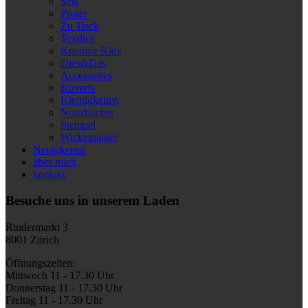
Sets
Poster
Zu Tisch
Textiles
Kreative Kids
Dies&Das
Accessoires
Kuverts
Kleinigkeiten
Notizbücher
Stempel
Wickelpapier
Neuigkeiten
über mich
kontakt
Besuche uns in unserem Laden
Rindermarkt 3
8001 Zürich
Öffnungszeiten:
Mittwoch 11 - 17.30 Uhr
Donnerstag 11 - 17.30 Uhr
Freitag 11 - 17.30 Uhr