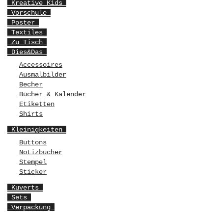
Kreative Kids
Vorschule
Poster
Textiles
Zu Tisch
Dies&Das
Accessoires
Ausmalbilder
Becher
Bücher & Kalender
Etiketten
Shirts
Kleinigkeiten
Buttons
Notizbücher
Stempel
Sticker
Kuverts
Sets
Verpackung