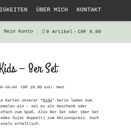
IGKEITEN
ÜBER MICH
KONTAKT
Mein Konto
0 Artikel
CHF 0.00
Kids – 8er Set
HF
20.00
CHF
18.00
exkl. MwSt
ie Karten unserer *
Kids
*-Serie laden zum
usmalen ein – sei es als Geschenk oder
infach zum Spaß. Also 8er Set oder 16er Set
jedes Sujet doppelt) zum Aktionspreis. Auch
inzeln erhältlich.