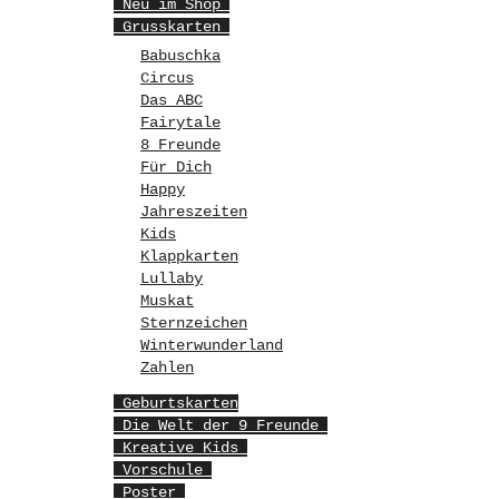
Neu im Shop
Grusskarten
Babuschka
Circus
Das ABC
Fairytale
8 Freunde
Für Dich
Happy
Jahreszeiten
Kids
Klappkarten
Lullaby
Muskat
Sternzeichen
Winterwunderland
Zahlen
Geburtskarten
Die Welt der 9 Freunde
Kreative Kids
Vorschule
Poster