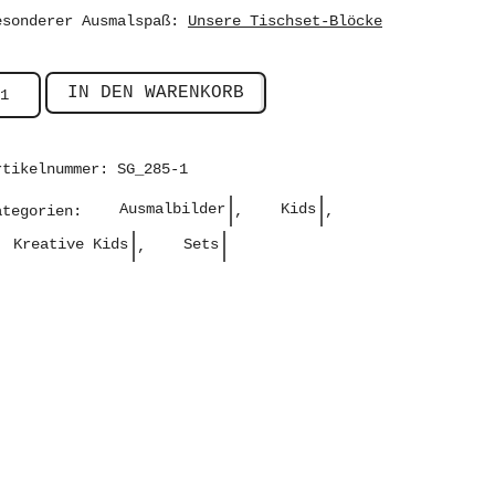
esonderer Ausmalspaß:
Unsere Tischset-Blöcke
IN DEN WARENKORB
rtikelnummer:
SG_285-1
Ausmalbilder
Kids
ategorien:
,
,
Kreative Kids
Sets
,