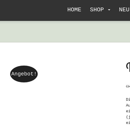
HOME
SHOP
NEU
Angebot!
C
D
A
e
(
e