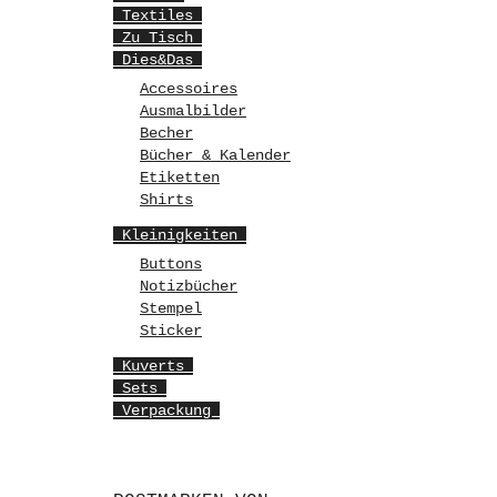
Textiles
Zu Tisch
Dies&Das
Accessoires
Ausmalbilder
Becher
Bücher & Kalender
Etiketten
Shirts
Kleinigkeiten
Buttons
Notizbücher
Stempel
Sticker
Kuverts
Sets
Verpackung