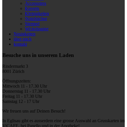
Accessoires
Kuverts
Kleinigkeiten
Notizbücher
Stempel
Wickelpapier
Neuigkeiten
über mich
kontakt
Besuche uns in unserem Laden
Rindermarkt 3
8001 Zürich
Öffnungszeiten:
Mittwoch 11 - 17.30 Uhr
Donnerstag 11 - 17.30 Uhr
Freitag 11 - 17.30 Uhr
Samstag 12 - 17 Uhr
Wir freuen uns auf Deinen Besuch!
In Eglisau gibt es ausserdem eine grosse Auswahl an Grusskarten im
ViCAFE, bei Panello und in der Apotheke!