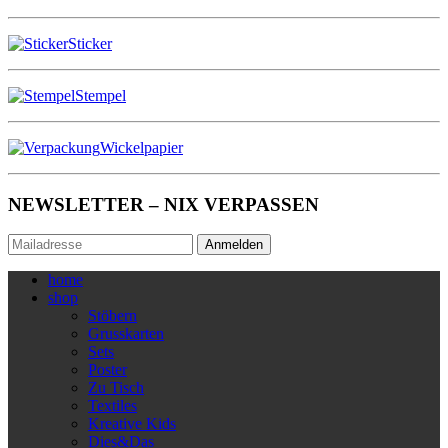
Sticker
Stempel
Wickelpapier
NEWSLETTER – NIX VERPASSEN
Anmelden
home
shop
Stöbern
Grusskarten
Sets
Poster
Zu Tisch
Textiles
Kreative Kids
Dies&Das