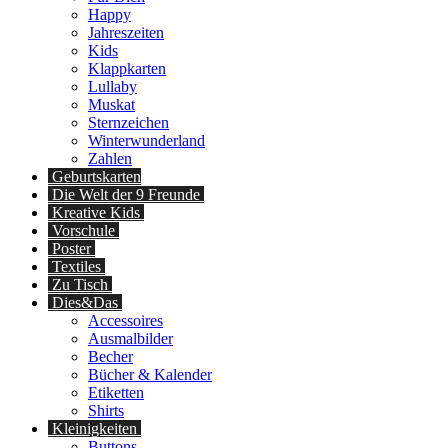
Happy
Jahreszeiten
Kids
Klappkarten
Lullaby
Muskat
Sternzeichen
Winterwunderland
Zahlen
Geburtskarten
Die Welt der 9 Freunde
Kreative Kids
Vorschule
Poster
Textiles
Zu Tisch
Dies&Das
Accessoires
Ausmalbilder
Becher
Bücher & Kalender
Etiketten
Shirts
Kleinigkeiten
Buttons