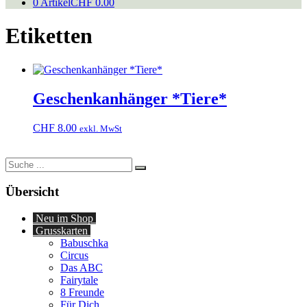
0 Artikel
CHF 0.00
Etiketten
Geschenkanhänger *Tiere*
CHF
8.00
exkl. MwSt
Suche
nach:
Übersicht
Neu im Shop
Grusskarten
Babuschka
Circus
Das ABC
Fairytale
8 Freunde
Für Dich