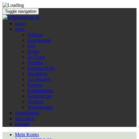
Toggle navigation
home
shop
Stöbern
Grusskarten
Sets
Poster
Zu Tisch
Textiles
Kreative Kids
Dies&Das
Accessoires
Kuverts
Kleinigkeiten
Notizbücher
Stempel
Wickelpapier
Neuigkeiten
über mich
kontakt
Mein Konto